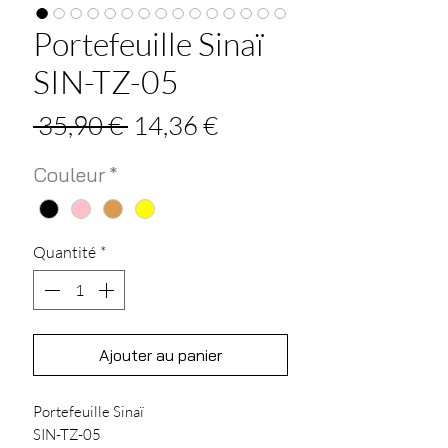
Portefeuille Sinaï
SIN-TZ-05
Prix
Prix
 35,90 € 
14,36 €
original
promotionnel
Couleur
*
Quantité
*
Ajouter au panier
Portefeuille Sinaï
SIN-TZ-05