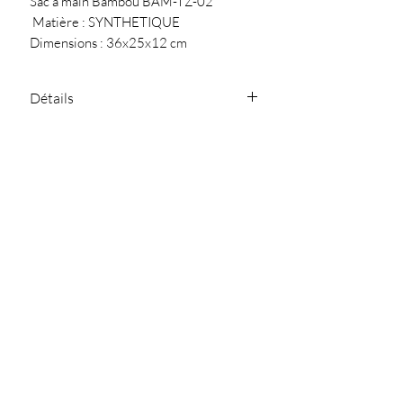
Sac à main Bambou BAM-TZ-02
Matière : SYNTHETIQUE
Dimensions : 36x25x12 cm
Détails
Deux anses
Conseil
fermeture zippé
poche au dos
Nettoyer avec un chiffon doux
deux petites poches intérieures
SARL Jullia.D - 119
Chemin de Ferran
81300 Graulhet
julliad@orange.fr
-
-
05.63.42.04.87
NOUS CONTACTER
Politique de
Politique de
Mentions