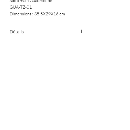
Sac à main Guadeloupe
GUA-TZ-01
Dimensions : 35,5X29X16 cm
Matière : Jute - Coton
Détails
Deux anses
Conseil
Une plaque metal "Les
Tropeziennes par M.Belarbi"
Nettoyer avec un chiffon doux
SARL Jullia.D - 119
Chemin de Ferran
81300 Graulhet
julliad@orange.fr
-
-
05.63.42.04.87
NOUS CONTACTER
Politique de
Politique de
Mentions