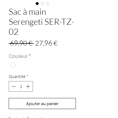
Sac à main
Serengeti SER-TZ-
02
Prix
Prix
 69,90 € 
27,96 €
original
promotionnel
Couleur
*
Quantité
*
Ajouter au panier