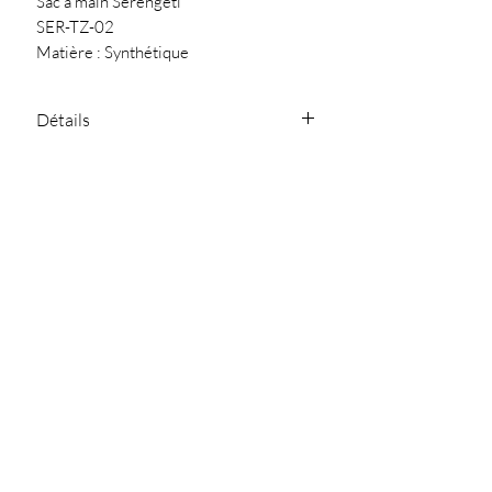
Sac à main Serengeti
SER-TZ-02
Matière : Synthétique
Dimensions : 34X30X10 cm
Détails
Deux anses
Conseil
Bandoulière
Plaque métalique avec logo "Les
Nettoyer avec un chiffon doux
Tropeziennes par M.Belarbi" sur le
devant
Poche arrière zippée
Fermeture zippée
SARL Jullia.D - 119
Chemin de Ferran
81300 Graulhet
julliad@orange.fr
-
-
05.63.42.04.87
NOUS CONTACTER
Politique de
Politique de
Mentions