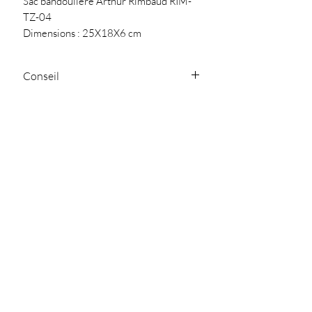
Sac bandoulière Arthur Rimbaud RIM-
TZ-04
Dimensions : 25X18X6 cm
Matière : Synthétic
Conseil
Nettoyer avec un chiffon doux
Détails
Deux anses
Fermeture zippée
Poche zippée au dos
Une bandoulière ajustable et
amovible
SARL Jullia.D - 119
Chemin de Ferran
Plaque metal "Les Tropeziennes
81300 Graulhet
julliad@orange.fr
-
-
par M.Belarbi"
05.63.42.04.87
NOUS CONTACTER
Politique de
Politique de
Mentions