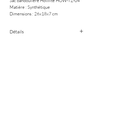
Sac bandoulière Howlite HOW-TZ-04
Matière : Synthétique
Dimensions : 26x18x7 cm
Détails
Fermeture zippée
Conseil
poche au dos zippée
deux petites poches intérieures
Nettoyer avec un chiffon doux
une bandoulière ajustable
une petite poche à l'avant
rabat avec fermeture magnétique
SARL Jullia.D - 119
Chemin de Ferran
81300 Graulhet
julliad@orange.fr
-
-
05.63.42.04.87
NOUS CONTACTER
Politique de
Politique de
Mentions