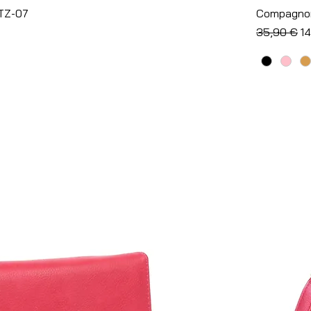
Aperçu rapide
-TZ-07
Compagnon
l
Prix origina
Pr
35,90 €
1