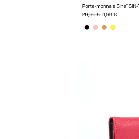
Porte-monnaie Sinaï SIN
Prix original
Prix promotionne
29,90 €
11,96 €