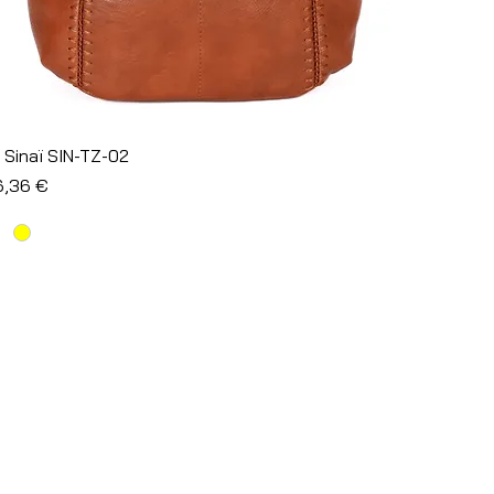
Aperçu rapide
 Sinaï SIN-TZ-02
l
ix promotionnel
6,36 €