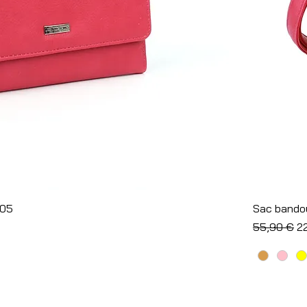
Aperçu rapide
-05
Sac bandou
l
Prix origina
Pr
55,90 €
2