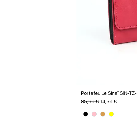
Portefeuille Sinaï SIN-TZ
Prix original
Prix promotionne
35,90 €
14,36 €