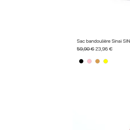
Sac bandoulière Sinaï SI
Prix original
Prix promotionne
59,90 €
23,96 €