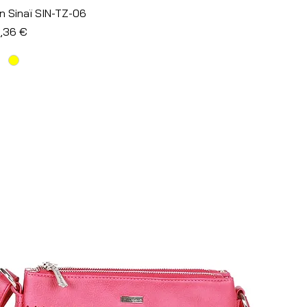
Aperçu rapide
 Sinaï SIN-TZ-06
l
ix promotionnel
4,36 €