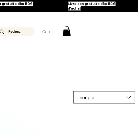
n gratuite dès 59€
Livraison gratuite dès 59€
d'achat
Connexion
Trier par