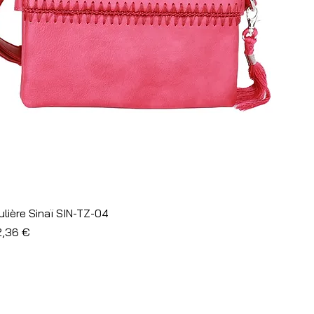
Aperçu rapide
lière Sinaï SIN-TZ-04
l
ix promotionnel
2,36 €