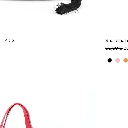
Aperçu rapide
N-TZ-03
Sac à main
l
Prix origina
Pr
65,90 €
2