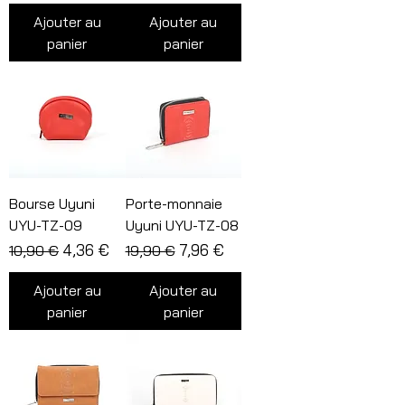
Ajouter au
Ajouter au
panier
panier
Bourse Uyuni
Porte-monnaie
UYU-TZ-09
Uyuni UYU-TZ-08
Prix original
Prix promotionnel
Prix original
Prix promotionnel
4,36 €
7,96 €
10,90 €
19,90 €
Ajouter au
Ajouter au
panier
panier