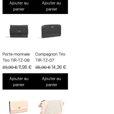
Ajouter au
Ajouter au
panier
panier
Porte-monnaie
Compagnon Tiro
Tiro TIR-TZ-08
TIR-TZ-07
Prix original
Prix promotionnel
Prix original
Prix promotionnel
11,96 €
14,36 €
29,90 €
35,90 €
Ajouter au
Ajouter au
panier
panier