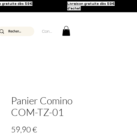
n gratuite dès 59€
Livraison gratuite dès 59€
d'achat
Connexion
Panier Comino
COM-TZ-01
Prix
59,90 €