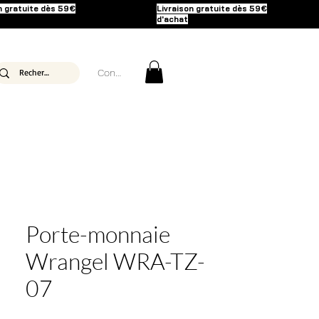
n gratuite dès 59€
Livraison gratuite dès 59€
d'achat
Connexion
Porte-monnaie
Wrangel WRA-TZ-
07