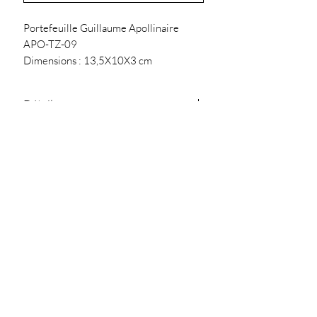
Portefeuille Guillaume Apollinaire
APO-TZ-09
Dimensions : 13,5X10X3 cm
Matière : Synthétique
Détails
Fermeture zippée
Conseil
Fermeture pression sous le rabat
Plaque metal "Les Tropeziennes
Nettoyer avec un chiffon doux
par M.Belarbi"
SARL Jullia.D - 119
Chemin de Ferran
81300 Graulhet
julliad@orange.fr
-
-
05.63.42.04.87
NOUS CONTACTER