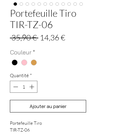
Portefeuille Tiro
TIR-TZ-06
Prix
Prix
 35,90 € 
14,36 €
original
promotionnel
Couleur
*
Quantité
*
Ajouter au panier
Portefeuille Tiro
TIR-TZ-06