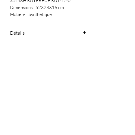
Sac 48H RUTEBEUF RUT-TZ-01
Dimensions : 52X28X16 cm
Matière : Synthétique
Détails
Deux anses
Conseil
Une bandoulière
Une poche arrière zippée
Nettoyer avec un chiffon doux
Une poche avant zippée
Plaque metal "Les Tropeziennes
par M.Belarbi"
SARL Jullia.D - 119
Chemin de Ferran
81300 Graulhet
julliad@orange.fr
-
-
05.63.42.04.87
NOUS CONTACTER
Politique de
Politique de
Mentions